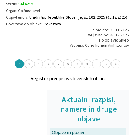
Status:
Veljavno
Organ: Občinski svet
Objavljeno v:
Uradni list Republike Slovenije, št. 102/2025 (05.12.2025)
Povezava do objave:
Povezava
Sprejeto: 25.11.2025
Veljavno od: 06.12.2025
Tip objave: Sklep
Vsebina: Cene komunalnih storitev
1
2
3
4
5
6
7
8
9
>
>>
Register predpisov slovenskih občin
Aktualni razpisi,
namere in druge
objave
Objave in pozivi