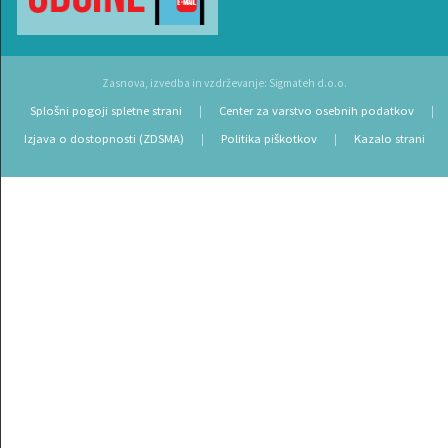
Zasnova, izvedba in vzdrževanje: Sigmateh d.o.o.
Splošni pogoji spletne strani
Center za varstvo osebnih podatkov
|
|
Izjava o dostopnosti (ZDSMA)
Politika piškotkov
Kazalo strani
|
|